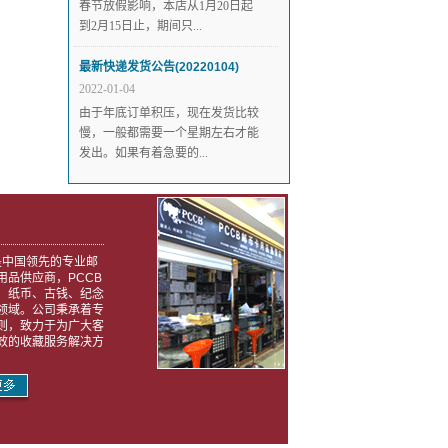
春节放假影响，本店从1月20日起
到2月15日止，期间只...
最新快递发货公告(20220104)
2022-01-04
由于年底订单积压，现在发货比较
慢，一般都需要一个星期左右才能
发出。如果有着急要的...
)是中国领先的专业邮
用品供应商，PCCB
、纸币、古钱、纪念
领域。公司秉承着专
则，致力于为广大客
效的收藏服务解决方