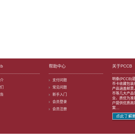
cb
帮助中心
关于PCCB
明泰(PCCB
介
支付问题
币卡收藏包装
们
常见问题
产品涵盖邮票
币等几大产品
告
新手入门
业、质优为准
会员登录
户提供优质高
案....
会员注册